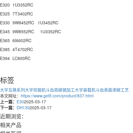
E320
1U3352RC
E325
7T3402RC
E330
9W8452RC 1U3452RC
E345
9W8552RC 1U3352RC
E365
6I6602RC
E385
4T4702RC
E394
LC800RC
标签
大宇互换系列
大宇挖掘机斗齿高碳钢加工
大宇装载机斗齿表面渗碳工艺
本文网址：
https://www.getlf.com/product/837.html
上一篇：
E30
2025-03-17
下一篇：
DH130
2025-03-17
近期浏览：
相关产品