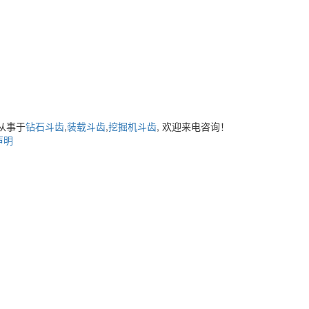
从事于
钻石斗齿
,
装载斗齿
,
挖掘机斗齿
, 欢迎来电咨询！
声明