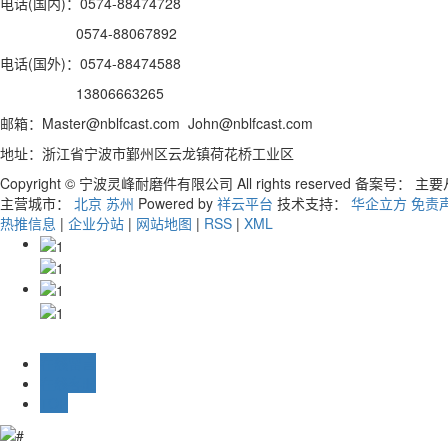
电话(国内)：0574-88474728
0574-88067892
电话(国外)：0574-88474588
13806663265
邮箱：Master@nblfcast.com John@nblfcast.com
地址：浙江省宁波市鄞州区云龙镇荷花桥工业区
Copyright © 宁波灵峰耐磨件有限公司 All rights reserved 备案号：
主要
主营城市：
北京
苏州
Powered by
祥云平台
技术支持：
华企立方
免责
热推信息
|
企业分站
|
网站地图
|
RSS
|
XML
在线留言
在线客服
TOP