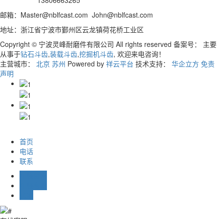
邮箱：Master@nblfcast.com John@nblfcast.com
地址：浙江省宁波市鄞州区云龙镇荷花桥工业区
Copyright © 宁波灵峰耐磨件有限公司 All rights reserved 备案号：
主要
从事于
钻石斗齿
,
装载斗齿
,
挖掘机斗齿
, 欢迎来电咨询！
主营城市：
北京
苏州
Powered by
祥云平台
技术支持：
华企立方
免责
声明
首页
电话
联系
在线留言
在线客服
TOP