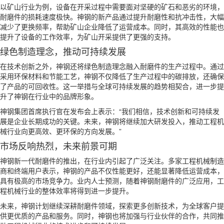
以矿山行业为例，设备在开采过程中需要面对坚硬的矿石和恶劣的环境，
耐磨件的损耗速度极快。神钢的新产品通过提升耐磨性和抗冲击性，大幅
减少了更换频率，帮助矿山企业降低了运营成本。同时，其高效的性能也
提升了设备的工作效率，为矿山开采提供了更强的支持。
绿色制造理念，推动可持续发展
在技术创新之外，神钢还将绿色制造理念融入耐磨件的生产过程中。通过
采用环保材料和节能工艺，神钢不仅降低了生产过程中的碳排放，还确保
了产品的可回收性。这一举措与全球可持续发展的趋势相契合，进一步提
升了神钢在行业中的品牌形象。
神钢集团首席执行官在发布会上表示：“我们相信，技术创新和可持续发
展是企业长期成功的关键。未来，神钢将继续加大研发投入，推动工程机
械行业向更高效、更环保的方向发展。”
市场反响热烈，未来前景可期
神钢新一代耐磨件的推出，在行业内引起了广泛关注。多家工程机械制造
商和终端用户表示，神钢的产品不仅性能更好，还能显著降低运营成本，
具有极高的市场竞争力。业内人士预测，随着神钢耐磨件的广泛应用，工
程机械行业的整体效率将得到进一步提升。
未来，神钢计划继续深耕耐磨件领域，探索更多创新技术，为全球客户提
供更优质的产品和服务。同时，神钢也将加强与行业伙伴的合作，共同推