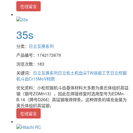
在线留言
35s
分类：
日立互换系列
产品编号：1742172679
浏览次数：183
关键词：
日立互换系列
日立松土机齿尖TiN涂层工艺
日立挖掘
机斗齿Cr15MoV材质
优化资料：小松挖掘机斗齿基体材料大多数为奥氏体组织高锰
钢（钢号ZGMn13），因此在焊接修复时选用型号为EDMn-
B-16（牌号D266）高锰钢堆焊焊条。这种焊条的填充金属为
奥氏体组织高锰钢，
在线留言