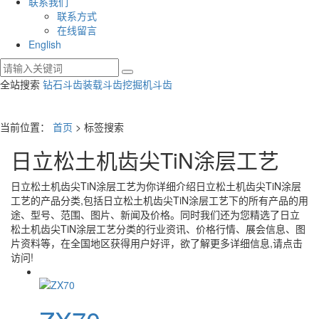
联系我们
联系方式
在线留言
English
全站搜索
钻石斗齿
装载斗齿
挖掘机斗齿
当前位置：
首页
> 标签搜索
日立松土机齿尖TiN涂层工艺
日立松土机齿尖TiN涂层工艺
为你详细介绍
日立松土机齿尖TiN涂层
工艺
的产品分类,包括
日立松土机齿尖TiN涂层工艺
下的所有产品的用
途、型号、范围、图片、新闻及价格。同时我们还为您精选了
日立
松土机齿尖TiN涂层工艺
分类的行业资讯、价格行情、展会信息、图
片资料等，在全国地区获得用户好评，欲了解更多详细信息,请点击
访问!