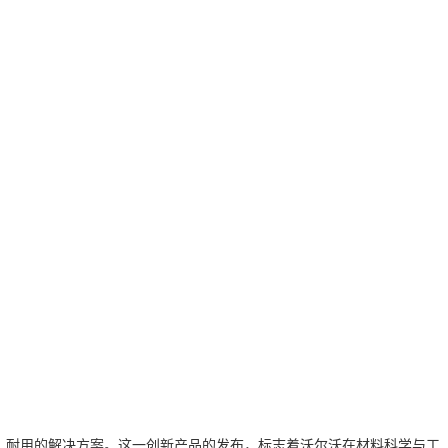
效、耐用的解决方案。这一创新产品的发布，标志着沃尔沃在材料科学与工