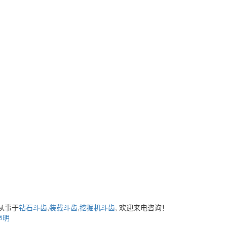
从事于
钻石斗齿
,
装载斗齿
,
挖掘机斗齿
, 欢迎来电咨询！
声明